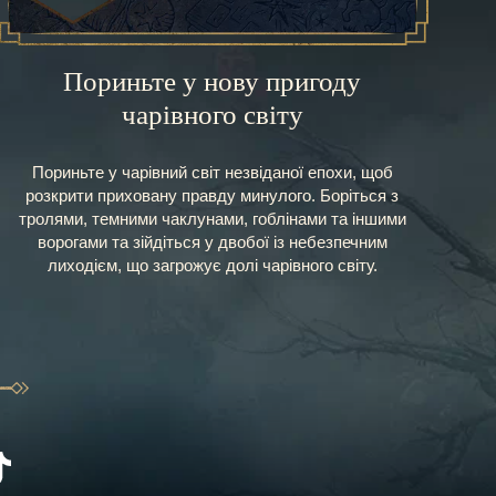
Пориньте у нову пригоду
чарівного світу
Пориньте у чарівний світ незвіданої епохи, щоб
розкрити приховану правду минулого. Боріться з
тролями, темними чаклунами, гоблінами та іншими
ворогами та зійдіться у двобої із небезпечним
лиходієм, що загрожує долі чарівного світу.