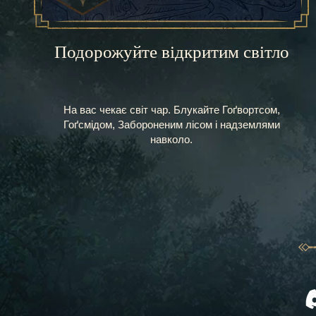
Подорожуйте відкритим світло
На вас чекає світ чар. Блукайте Гоґвортсом,
Гоґсмідом, Забороненим лісом і надземлями
навколо.