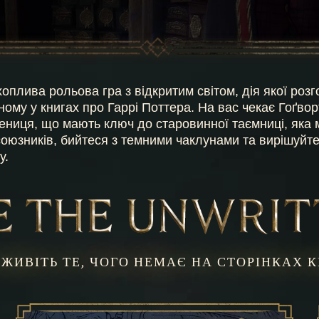
оплива рольова гра з відкритим світом, дія якої розг
ному у книгах про Гаррі Поттера. На вас чекає Гоґвор
ниця, що мають ключ до старовинної таємниці, яка м
оюзників, бийтеся з темними чаклунами та вирішуйте 
у.
ЖИВІТЬ ТЕ, ЧОГО НЕМАЄ НА СТОРІНКАХ 