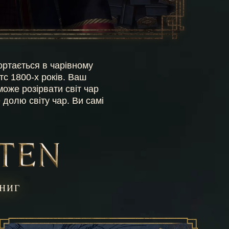
ортається в чарівному
тс 1800-х років. Ваш
оже розірвати світ чар
долю світу чар. Ви самі
КНИГ