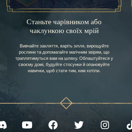
Станьте чарівником або
чаклункою своїх мрій
Вивчайте закляття, варіть зілля, вирощуйте
рослини та допомагайте магічним звірям, що
траплятимуться вам на шляху. Облаштуйтеся у
своєму домі, будуйте стосунки й опановуйте
навички, щоб стати тим, ким хотіли.