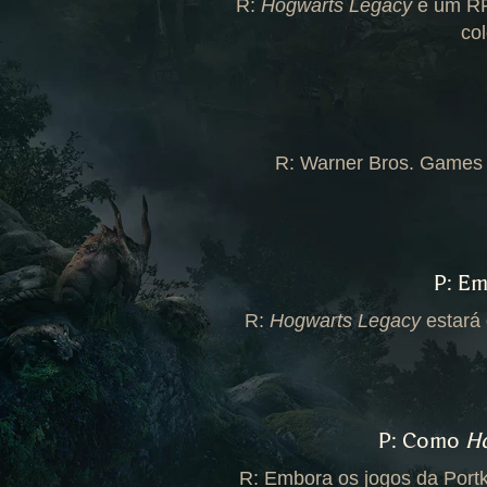
R:
Hogwarts Legacy
é um RP
co
R: Warner Bros. Games 
P: Em
R:
Hogwarts Legacy
estará 
P: Como
H
R: Embora os jogos da Portke