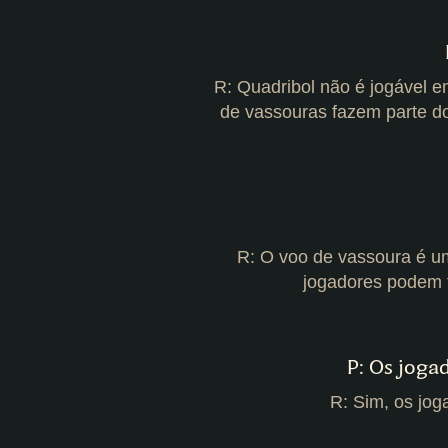
R: Quadribol não é jogável 
de vassouras fazem parte d
R: O voo de vassoura é 
jogadores podem f
P: Os joga
R: Sim, os jo