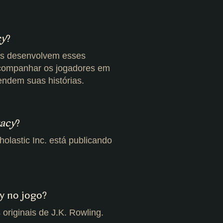
cy
?
es desenvolvem esses
acompanhar os jogadores em
endem suas histórias.
acy
?
olastic Inc. está publicando
y no jogo?
originais de J.K. Rowling.