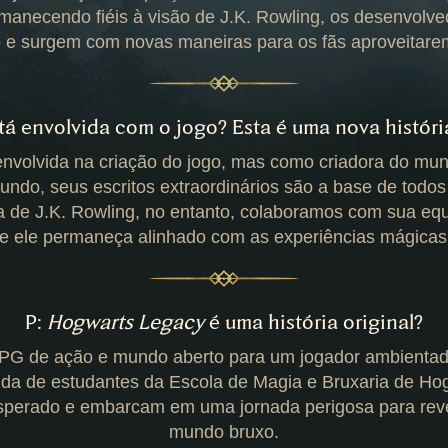
anecendo fiéis à visão de J.K. Rowling, os desenvolv
io e surgem com novas maneiras para os fãs aproveitar
stá envolvida com o jogo? Esta é uma nova históri
envolvida na criação do jogo, mas como criadora do m
undo, seus escritos extraordinários são a base de todo
a de J.K. Rowling, no entanto, colaboramos com sua eq
que ele permaneça alinhado com as experiências mágicas
P:
Hogwarts Legacy
é uma história original?
G de ação e mundo aberto para um jogador ambientad
 vida de estudantes da Escola de Magia e Bruxaria de H
esperado e embarcam em uma jornada perigosa para reve
mundo bruxo.