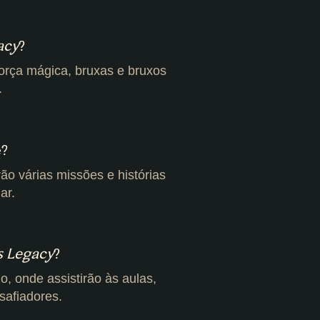
acy
?
força mágica, bruxas e bruxos
.
e?
o várias missões e histórias
ar.
s Legacy
?
, onde assistirão às aulas,
safiadores.