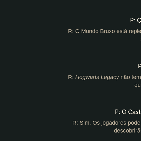
P: 
R: O Mundo Bruxo está replet
R:
Hogwarts Legacy
não tem 
qu
P: O Cas
R: Sim. Os jogadores poder
descobrirã