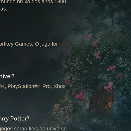
mundo bruxo dos anos 1800,
as.
ortkey Games. O jogo foi
nível?
®4, PlayStation®4 Pro, Xbox
rry Potter?
jogos serão fieis ao universo